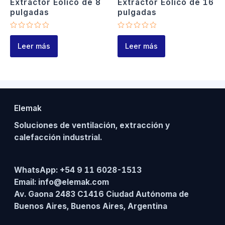
Extractor Eólico de 8
Extractor Eólico de 16
pulgadas
pulgadas
Valorado
Valorado
en
en
Leer más
Leer más
0
0
de
de
5
5
Elemak
Soluciones de ventilación, extracción y
calefacción industrial.
WhatsApp:
+54 9 11 6028-1513
Email:
info@elemak.com
Av. Gaona 2483 C1416 Ciudad Autónoma de
Buenos Aires, Buenos Aires, Argentina