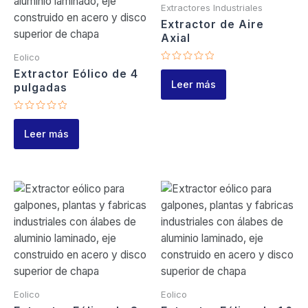
Extractores Industriales
Extractor de Aire
Axial
Eolico
Valorado
Extractor Eólico de 4
en
Leer más
pulgadas
0
de
5
Valorado
en
Leer más
0
de
5
Eolico
Eolico