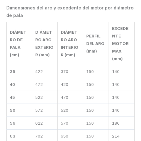
Dimensiones del aro y excedente del motor por diámetro
de pala
EXCEDE
DIÁMET
DIÁMET
DIÁMET
PERFIL
NTE
RO DE
RO ARO
RO ARO
DEL ARO
MOTOR
PALA
EXTERIO
INTERIO
(mm)
MÁX
(cm)
R (mm)
R (mm)
(mm)
35
422
370
150
140
40
472
420
150
140
45
522
470
150
140
50
572
520
150
140
56
622
570
150
186
63
702
650
150
214