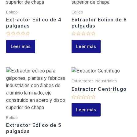
Eolico
Eolico
Extractor Eólico de 4
Extractor Eólico de 8
pulgadas
pulgadas
Valorado
Valorado
en
en
Leer más
Leer más
0
0
de
de
5
5
Extractores Industriales
Extractor Centrífugo
Valorado
en
Leer más
0
de
Eolico
5
Extractor Eólico de 5
pulgadas